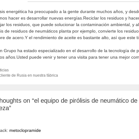
isis energética ha preocupado a la gente durante muchos años, y desde
os hacer es desarrollar nuevas energías.Reciclar los residuos y hacer
ar los residuos, que puede solucionar la contaminación ambiental, y a
isis de residuos de neumáticos planta por ejemplo, convierte los residu
re de acero.Y el rendimiento de aceite es bastante alto, así que este 
n Grupo ha estado especializado en el desarrollo de la tecnología de piró
s años.Usted puede venir y tener una visita para tener una mejor co
tegories
ticias
 cliente de Rusia en nuestra fábrica
tion
thoughts on “el equipo de pirólisis de neumático d
eza”
back:
metoclopramide