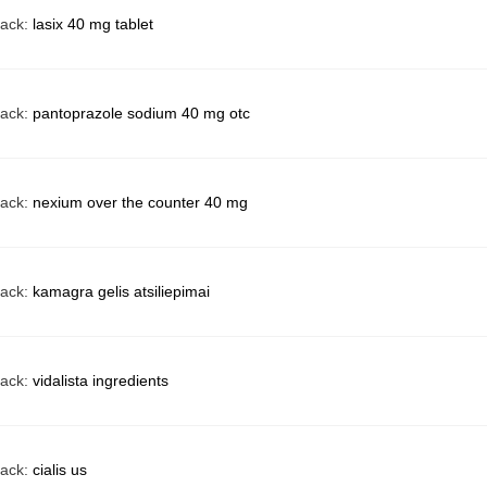
back:
lasix 40 mg tablet
back:
pantoprazole sodium 40 mg otc
back:
nexium over the counter 40 mg
back:
kamagra gelis atsiliepimai
back:
vidalista ingredients
back:
cialis us