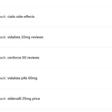
back:
cialis side-effects
back:
vidalista 10mg reviews
back:
cenforce 50 reviews
back:
vidalista pills 60mg
back:
sildenafil 25mg price