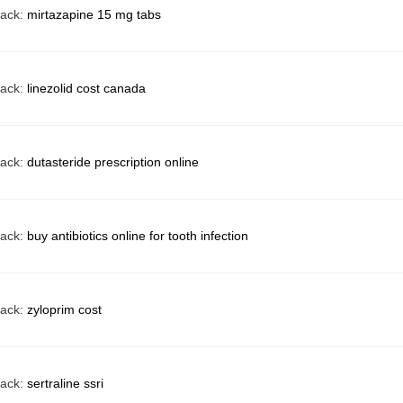
back:
mirtazapine 15 mg tabs
back:
linezolid cost canada
back:
dutasteride prescription online
back:
buy antibiotics online for tooth infection
back:
zyloprim cost
back:
sertraline ssri