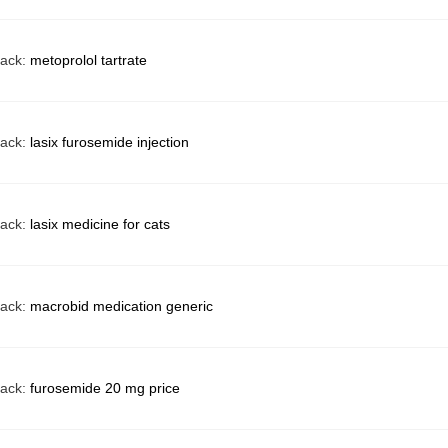
back:
metoprolol tartrate
back:
lasix furosemide injection
back:
lasix medicine for cats
back:
macrobid medication generic
back:
furosemide 20 mg price