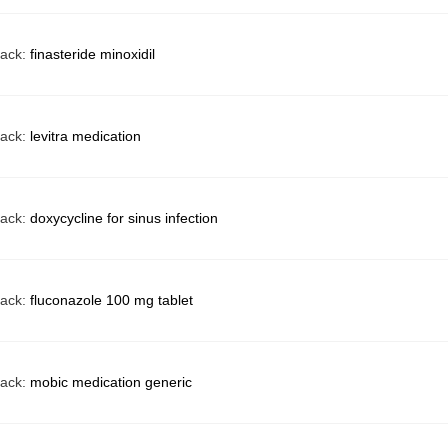
back:
finasteride minoxidil
back:
levitra medication
back:
doxycycline for sinus infection
back:
fluconazole 100 mg tablet
back:
mobic medication generic